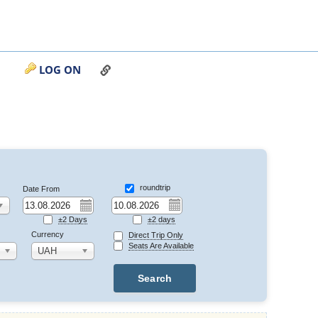
LINK TO THIS PAGE
LOG ON
roundtrip
Date From
±2 days
±2 Days
Currency
Direct Trip Only
Seats Are Available
UAH