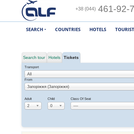
461-92-
+38 (044)
SEARCH
COUNTRIES
HOTELS
TOURIS
Search tour
Hotels
Tickets
Transport
All
From
Запоріжжя (Запоріжжя)
Adult
Child
Class Of Seat
2
0
----