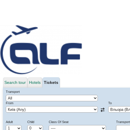
Search tour
Hotels
Tickets
Transport
From
To
Adult
Child
Class Of Seat
Transpor