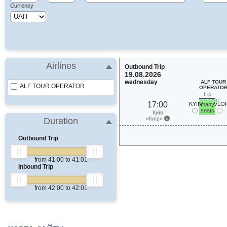
Currency
Airlines
Outbound Trip
19.08.2026
wednesday
ALF TOUR
ALF TOUR OPERATOR
OPERATO
trip
duration
17:00
KYIIV
VLO
many
41 h.
seats
Київ
«Київ»
Duration
Outbound Trip
from
41:00
to
41:01
Inbound Trip
from
42:00
to
42:01