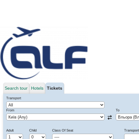
Search tour
Hotels
Tickets
Transport
From
To
Adult
Child
Class Of Seat
Transpor