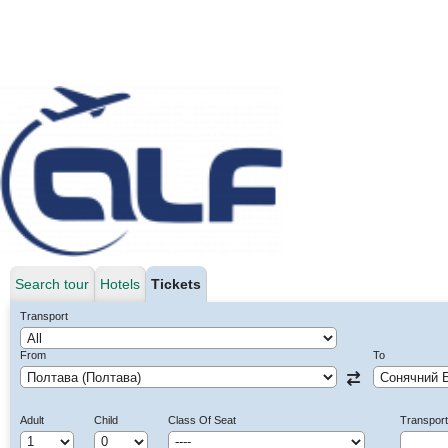
Search tour
Hotels
Tickets
Transport
From
To
Adult
Child
Class Of Seat
Transpor