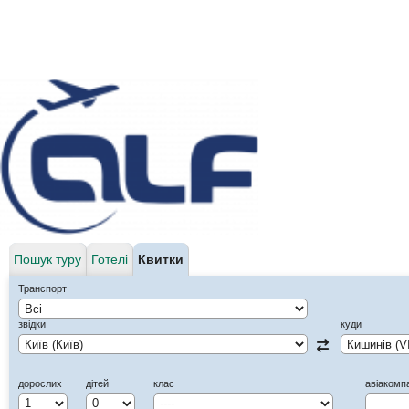
Пошук туру
Готелі
Квитки
Транспорт
звідки
куди
дорослих
дітей
клас
авіакомп