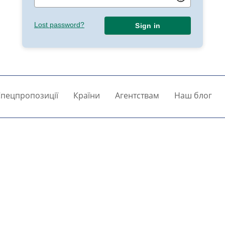
Lost password?
Sign in
пецпропозиції
Країни
Агентствам
Наш блог