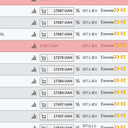
. AMARA COMFORT KEMER) 5*
Економ
17067 UAH
IST-1-IEV
KEMER 4*
CIAL CLASS
Економ
17067 UAH
IST-1-IEV
IAL CLASS
Економ
NGL
17067 UAH
IST-1-IEV
2 ADULTS ONLY) (ex. COOK'S CLUB ALANYA) 5*
Економ
17067 UAH
IST-1-IEV
Економ
17279 UAH
IST-1-IEV
Економ
17279 UAH
IST-1-IEV
Економ
17384 UAH
IST-1-IEV
 SPECIAL CLASS
Економ
17384 UAH
IST-1-IEV
Економ
17437 UAH
IST-1-IEV
 4*
Економ
17437 UAH
IST-1-IEV
IST-(L)-1-
Економ