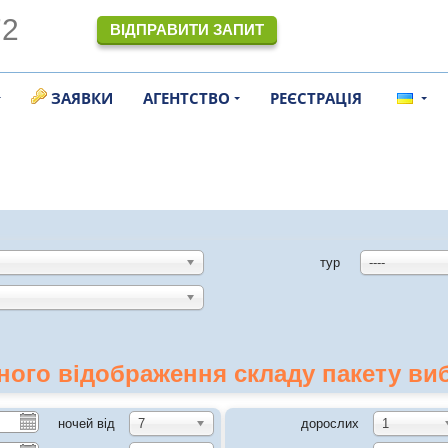
72
ВІДПРАВИТИ ЗАПИТ
ЗАЯВКИ
АГЕНТСТВО
РЕЄСТРАЦІЯ
тур
----
ного відображення складу пакету виб
ночей від
7
дорослих
1