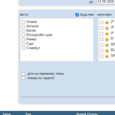
до
місто
будь-яке
категорія
Аланія
2*
Анталія
3*
Белек
4*
Екскурсійні тури
5*
Кемер
Сіде
A
Стамбул
BU
S
Cer
ON
діти на окремому ліжку
Pe
номер на гарантії
Хі
Заїзд
Тур
Ночей
Готель