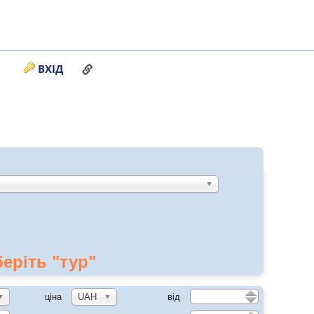
ПОСИЛАННЯ НА ЦЮ СТОРІНКУ
ВХІД
еріть "тур"
ціна
UAH
від