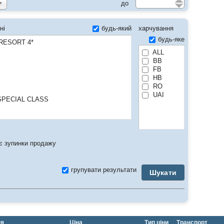
до
будь-який
харчування
ні
будь-яке
 RESORT 4*
ALL
BB
FB
HB
RO
UAI
PECIAL CLASS
ESORT & SPA ADULTS ONLY 16+) 5*
 зупинки продажу
групувати результати
Шукати
S
x.GRAND BEYAZIT HOTEL) 4*
ICH HOTEL) 4*
A ZURICH HOTEL) SPECIAL CLASS
ня
Ціна
Тип ціни
Транспорт