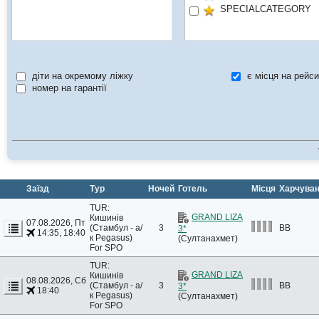
SPECIALCATEGORY
діти на окремому ліжку
є місця на рейси
номер на гарантії
Заїзд
Тур
Ночей
Готель
Місця
Харчува
TUR:
GRAND LIZA
Кишинів
07.08.2026, Пт
(Стамбул - а/
3
BB
3*
14:35, 18:40
к Pegasus)
(Султанахмет)
For SPO
TUR:
GRAND LIZA
Кишинів
08.08.2026, Сб
(Стамбул - а/
3
BB
3*
18:40
к Pegasus)
(Султанахмет)
For SPO