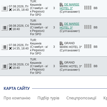
TUR:
DE MAREE
Кишинів
07.08.2026, Пт
(Стамбул - а/
3
BB
HOTEL 3*
14:35, 18:40
к Pegasus)
(Султанахмет)
For SPO
TUR:
DE MAREE
Кишинів
08.08.2026, Сб
(Стамбул - а/
3
BB
HOTEL 3*
18:40
к Pegasus)
(Султанахмет)
For SPO
TUR:
GRAND
Кишинів
07.08.2026, Пт
(Стамбул - а/
3
BB
MARK HOTEL 3*
14:35, 18:40
к Pegasus)
(Султанахмет)
For SPO
TUR:
GRAND
Кишинів
08.08.2026, Сб
(Стамбул - а/
3
BB
MARK HOTEL 3*
18:40
к Pegasus)
(Султанахмет)
For SPO
КАРТА САЙТУ
Про компанію
Підбір турів
Спецпропозиції
К