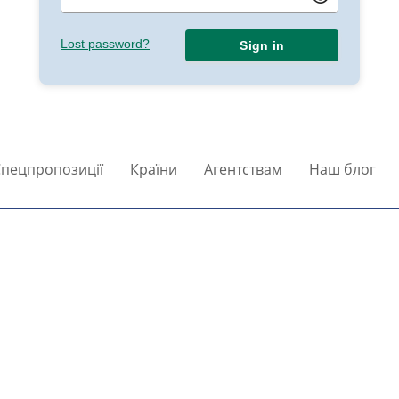
Lost password?
Sign in
пецпропозиції
Країни
Агентствам
Наш блог