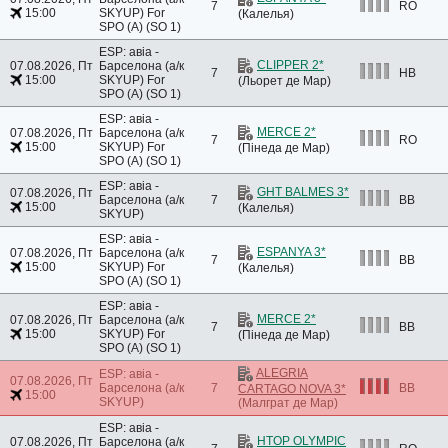
7
RO
15:00
SKYUP)
For
(Калелья)
SPO (A) (SO 1)
ESP: авіа -
CLIPPER 2*
07.08.2026, Пт
Барселона (а/к
7
HB
15:00
SKYUP)
For
(Льорет де Мар)
SPO (A) (SO 1)
ESP: авіа -
MERCE 2*
07.08.2026, Пт
Барселона (а/к
7
RO
15:00
SKYUP)
For
(Пінеда де Мар)
SPO (A) (SO 1)
ESP: авіа -
GHT BALMES 3*
07.08.2026, Пт
Барселона (а/к
7
BB
15:00
(Калелья)
SKYUP)
ESP: авіа -
ESPANYA 3*
07.08.2026, Пт
Барселона (а/к
7
BB
15:00
SKYUP)
For
(Калелья)
SPO (A) (SO 1)
ESP: авіа -
MERCE 2*
07.08.2026, Пт
Барселона (а/к
7
BB
15:00
SKYUP)
For
(Пінеда де Мар)
SPO (A) (SO 1)
ALEGRIA
ESP: авіа -
07.08.2026, Пт
Барселона (а/к
7
BB
CARTAGO NOVA 3*
15:00
SKYUP)
(Малграт де Мар)
ESP: авіа -
HTOP OLYMPIC
07.08.2026, Пт
Барселона (а/к