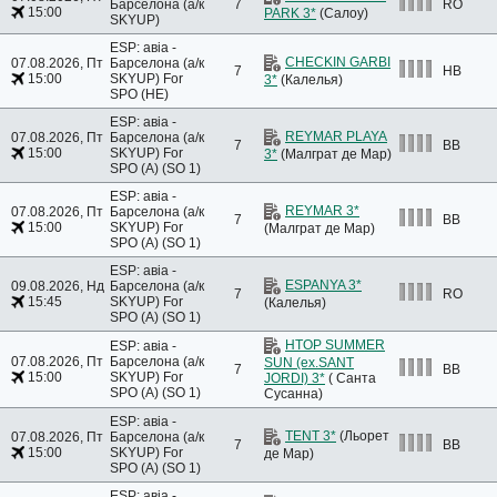
Барселона (а/к
7
RO
15:00
PARK 3*
(Салоу)
SKYUP)
ESP: авіа -
CHECKIN GARBI
07.08.2026, Пт
Барселона (а/к
7
HB
15:00
SKYUP)
For
3*
(Калелья)
SPO (HE)
ESP: авіа -
REYMAR PLAYA
07.08.2026, Пт
Барселона (а/к
7
BB
15:00
SKYUP)
For
3*
(Малграт де Мар)
SPO (A) (SO 1)
ESP: авіа -
REYMAR 3*
07.08.2026, Пт
Барселона (а/к
7
BB
15:00
SKYUP)
For
(Малграт де Мар)
SPO (A) (SO 1)
ESP: авіа -
ESPANYA 3*
09.08.2026, Нд
Барселона (а/к
7
RO
15:45
SKYUP)
For
(Калелья)
SPO (A) (SO 1)
HTOP SUMMER
ESP: авіа -
07.08.2026, Пт
Барселона (а/к
SUN (ex.SANT
7
BB
15:00
SKYUP)
For
JORDI) 3*
( Санта
SPO (A) (SO 1)
Сусанна)
ESP: авіа -
TENT 3*
(Льорет
07.08.2026, Пт
Барселона (а/к
7
BB
15:00
SKYUP)
For
де Мар)
SPO (A) (SO 1)
ESP: авіа -