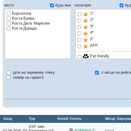
місто
будь-яке
категорія
буд
Барселона
1*
Коста Брава
2*
Коста Дель Маресме
3*
Коста-Дорада
4*
5*
APP
Pet friendly
VIP
Водні гірки
діти на окремому ліжку
є місця на рейси
Молодіжний
номер на гарантії
Заїзд
Тур
Ночей
Готель
Місця
Харчув
ESP: авіа -
ESPANYA 3*
07.08.2026, Пт
Барселона (а/к