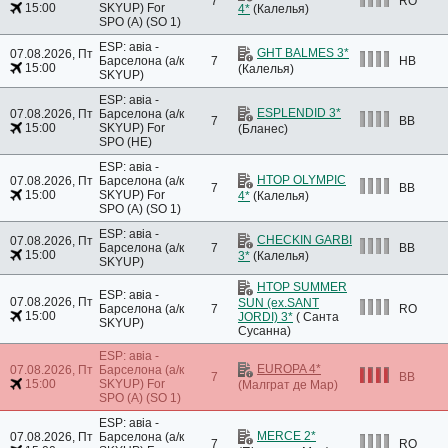
7
RO
15:00
SKYUP)
For
4*
(Калелья)
SPO (A) (SO 1)
ESP: авіа -
GHT BALMES 3*
07.08.2026, Пт
Барселона (а/к
7
HB
15:00
(Калелья)
SKYUP)
ESP: авіа -
ESPLENDID 3*
07.08.2026, Пт
Барселона (а/к
7
BB
15:00
SKYUP)
For
(Бланес)
SPO (HE)
ESP: авіа -
HTOP OLYMPIC
07.08.2026, Пт
Барселона (а/к
7
BB
15:00
SKYUP)
For
4*
(Калелья)
SPO (A) (SO 1)
ESP: авіа -
CHECKIN GARBI
07.08.2026, Пт
Барселона (а/к
7
BB
15:00
3*
(Калелья)
SKYUP)
HTOP SUMMER
ESP: авіа -
07.08.2026, Пт
SUN (ex.SANT
Барселона (а/к
7
RO
15:00
JORDI) 3*
( Санта
SKYUP)
Сусанна)
ESP: авіа -
EUROPA 4*
07.08.2026, Пт
Барселона (а/к
7
BB
15:00
SKYUP)
For
(Малграт де Мар)
SPO (A) (SO 1)
ESP: авіа -
MERCE 2*
07.08.2026, Пт
Барселона (а/к
7
RO