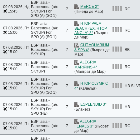
ESP: авіа -
MERCE 2*
09.08.2026, Нд
Барселона (а/к
7
RO
15:45
SKYUP)
For
(Пінеда де Мар)
SPO (A) (SO 1)
HTOP PALM
ESP: авіа -
07.08.2026, Пт
Барселона (а/к
BEACH (EX. HTOP
7
RO
15:00
SKYUP)
For
ANCLA) 3*
(Льорет
SPO (A) (SO 1)
де Мар)
GHT AQUARIUM
ESP: авіа -
07.08.2026, Пт
Барселона (а/к
7
BB
& SPA 4*
(Льорет де
15:00
SKYUP)
Мар)
ALEGRIA
ESP: авіа -
07.08.2026, Пт
Барселона (а/к
7
RO
MARIPINS 4*
15:00
SKYUP)
(Малграт де Мар)
ESP: авіа -
HTOP OLYMPIC
07.08.2026, Пт
Барселона (а/к
7
HB SILV
15:00
SKYUP)
For
4*
(Калелья)
SPO (A) (SO 1)
ESP: авіа -
ESPLENDID 3*
07.08.2026, Пт
Барселона (а/к
7
HB
15:00
SKYUP)
For
(Бланес)
SPO (HE)
ALEGRIA
ESP: авіа -
07.08.2026, Пт
Барселона (а/к
7
RO
FENALS 3*
(Льорет
15:00
SKYUP)
де Мар)
ESP: авіа -