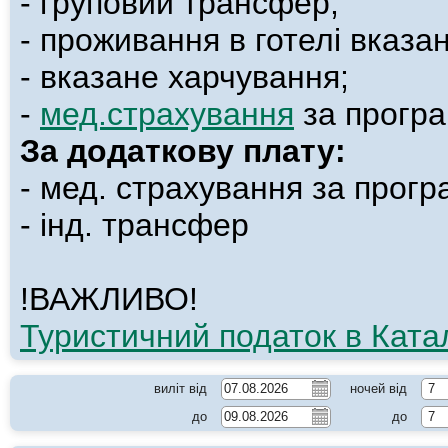
- груповий трансфер
;
- проживання в готелі вказан
- вказане харчування;
-
мед.страхування
за програ
За додаткову плату:
- мед. страхування за прогр
- інд. трансфер
!ВАЖЛИВО!
Туристичний податок в Катал
виліт від
ночей від
7
до
до
7