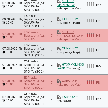
ALEGRIA
07.08.2026, Пт
Барселона (а/к
7
RO
MARIPINS 4*
15:00
SKYUP)
For
(Малграт де Мар)
SPO (A) (SO 1)
ESP: авіа -
CLIPPER 2*
09.08.2026, Нд
Барселона (а/к
7
HB
15:45
SKYUP)
For
(Льорет де Мар)
SPO (A) (SO 1)
ALEGRIA
ESP: авіа -
07.08.2026, Пт
Барселона (а/к
7
HB
CARTAGO NOVA 3*
15:00
SKYUP)
(Малграт де Мар)
ESP: авіа -
CLIPPER 2*
07.08.2026, Пт
Барселона (а/к
7
HB
15:00
SKYUP)
For
(Льорет де Мар)
SPO (A) (SO 1)
ESP: авіа -
HTOP MOLINOS
07.08.2026, Пт
Барселона (а/к
7
RO
15:00
SKYUP)
For
PARK 3*
(Салоу)
SPO (A) (SO 1)
ESP: авіа -
EUROPA 4*
07.08.2026, Пт
Барселона (а/к
7
FB
15:00
SKYUP)
For
(Малграт де Мар)
SPO (A) (SO 1)
ESP: авіа -
ESPANYA 3*
07.08.2026, Пт
Барселона (а/к
7
RO
15:00
SKYUP)
For
(Калелья)
SPO (A) (SO 1)