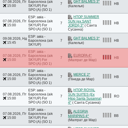
GHT BALMES 3*
07.08.2026, Пт
Барселона (а/к
7
HB
15:00
SKYUP)
For
(Калелья)
SPO (A) (SO 1)
HTOP SUMMER
ESP: авіа -
07.08.2026, Пт
Барселона (а/к
SUN (ex.SANT
7
HB
15:00
SKYUP)
For
JORDI) 3*
( Санта
SPO (A) (SO 1)
Сусанна)
ESP: авіа -
GHT BALMES 3*
09.08.2026, Нд
Барселона (а/к
7
HB
15:45
(Калелья)
SKYUP)
ESP: авіа -
EUROPA 4*
07.08.2026, Пт
Барселона (а/к
7
HB
15:00
SKYUP)
For
(Малграт де Мар)
SPO (A) (SO 1)
ESP: авіа -
MERCE 2*
07.08.2026, Пт
Барселона (а/к
7
HB
15:00
SKYUP)
For
(Пінеда де Мар)
SPO (A) (SO 1)
HTOP ROYAL
ESP: авіа -
07.08.2026, Пт
Барселона (а/к
SUN SUITES (Ex
7
RO
15:00
SKYUP)
For
Htop Santa Susanna)
SPO (A) (SO 1)
4*
( Санта Сусанна)
ESP: авіа -
ALEGRIA
07.08.2026, Пт
Барселона (а/к
7
BB
MARIPINS 4*
15:00
SKYUP)
For
(Малграт де Мар)
SPO (A) (SO 1)