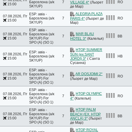
Барселона (а/к
7
RO
VILLAGE 4*
(Льорет
15:00
SKYUP)
де Мар)
ALEGRIA PLAZA
ESP: авіа -
07.08.2026, Пт
Барселона (а/к
7
RO
PARIS 4*
(Льорет де
15:00
SKYUP)
Мар)
ESP: авіа -
MAR BLAU
07.08.2026, Пт
Барселона (а/к
7
BB
15:00
SKYUP)
For
HOTEL 3*
(Калелья)
SPO (A) (SO 1)
HTOP SUMMER
ESP: авіа -
07.08.2026, Пт
SUN (ex.SANT
Барселона (а/к
7
HB
15:00
JORDI) 3*
( Санта
SKYUP)
Сусанна)
ESP: авіа -
AR DOSJOIMI 2*
07.08.2026, Пт
Барселона (а/к
7
RO
15:00
SKYUP)
For
(Льорет де Мар)
SPO (A) (SO 1)
ESP: авіа -
HTOP OLYMPIC
07.08.2026, Пт
Барселона (а/к
7
RO
15:00
SKYUP)
For
4*
(Калелья)
SPO (A) (SO 1)
HTOP PALM
ESP: авіа -
07.08.2026, Пт
Барселона (а/к
BEACH (EX. HTOP
7
BB
15:00
SKYUP)
For
ANCLA) 3*
(Льорет
SPO (A) (SO 1)
де Мар)
HTOP ROYAL