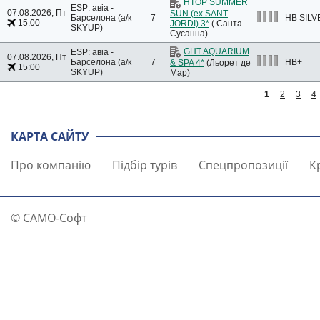
HTOP SUMMER
ESP: авіа -
07.08.2026, Пт
SUN (ex.SANT
Барселона (а/к
7
HB SILV
15:00
JORDI) 3*
( Санта
SKYUP)
Сусанна)
GHT AQUARIUM
ESP: авіа -
07.08.2026, Пт
Барселона (а/к
7
HB+
& SPA 4*
(Льорет де
15:00
SKYUP)
Мар)
1
2
3
4
КАРТА САЙТУ
Про компанію
Підбір турів
Спецпропозиції
К
© САМО-Софт