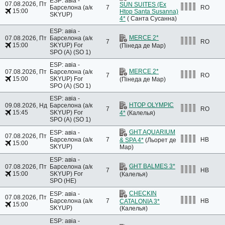
ESP: авіа -
07.08.2026, Пт
SUN SUITES (Ex
Барселона (а/к
7
RO
15:00
Htop Santa Susanna)
SKYUP)
4*
( Санта Сусанна)
ESP: авіа -
MERCE 2*
07.08.2026, Пт
Барселона (а/к
7
RO
15:00
SKYUP)
For
(Пінеда де Мар)
SPO (A) (SO 1)
ESP: авіа -
MERCE 2*
07.08.2026, Пт
Барселона (а/к
7
RO
15:00
SKYUP)
For
(Пінеда де Мар)
SPO (A) (SO 1)
ESP: авіа -
HTOP OLYMPIC
09.08.2026, Нд
Барселона (а/к
7
RO
15:45
SKYUP)
For
4*
(Калелья)
SPO (A) (SO 1)
GHT AQUARIUM
ESP: авіа -
07.08.2026, Пт
Барселона (а/к
7
HB
& SPA 4*
(Льорет де
15:00
SKYUP)
Мар)
ESP: авіа -
GHT BALMES 3*
07.08.2026, Пт
Барселона (а/к
7
HB
15:00
SKYUP)
For
(Калелья)
SPO (HE)
CHECKIN
ESP: авіа -
07.08.2026, Пт
Барселона (а/к
7
HB
CATALONIA 3*
15:00
SKYUP)
(Калелья)
ESP: авіа -