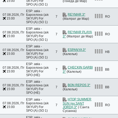
15:00
SKYUP)
For
(Пінеда де Мар)
SPO (A) (SO 1)
ESP: авіа -
REYMAR 3*
07.08.2026, Пт
Барселона (а/к
7
RO
15:00
SKYUP)
For
(Малграт де Мар)
SPO (A) (SO 1)
ESP: авіа -
REYMAR PLAYA
07.08.2026, Пт
Барселона (а/к
7
RO
15:00
SKYUP)
For
3*
(Малграт де Мар)
SPO (A) (SO 1)
ESP: авіа -
ESPANYA 3*
07.08.2026, Пт
Барселона (а/к
7
HB
15:00
SKYUP)
For
(Калелья)
SPO (A) (SO 1)
ESP: авіа -
CHECKIN GARBI
07.08.2026, Пт
Барселона (а/к
7
BB
15:00
SKYUP)
For
3*
(Калелья)
SPO (HE)
ESP: авіа -
BON REPOS 3*
07.08.2026, Пт
Барселона (а/к
7
BB
15:00
SKYUP)
For
(Калелья)
SPO (HE)
HTOP SUMMER
ESP: авіа -
07.08.2026, Пт
Барселона (а/к
SUN (ex.SANT
7
RO
15:00
SKYUP)
For
JORDI) 3*
( Санта
SPO (A) (SO 1)
Сусанна)
ESP: авіа -