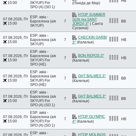
7
HB
15:00
SKYUP)
For
(Пінеда де Мар)
SPO (A) (SO 1)
HTOP SUMMER
ESP: авіа -
07.08.2026, Пт
SUN (ex.SANT
Барселона (а/к
7
BB
15:00
JORDI) 3*
( Санта
SKYUP)
Сусанна)
ESP: авіа -
CHECKIN GARBI
07.08.2026, Пт
Барселона (а/к
7
HB
15:00
3*
(Калелья)
SKYUP)
ESP: авіа -
BON REPOS 3*
07.08.2026, Пт
Барселона (а/к
7
HB
15:00
SKYUP)
For
(Калелья)
SPO (HE)
ESP: авіа -
GHT BALMES 3*
07.08.2026, Пт
Барселона (а/к
7
BB
15:00
SKYUP)
For
(Калелья)
SPO (HE)
ESP: авіа -
GHT BALMES 3*
07.08.2026, Пт
Барселона (а/к
7
BB
15:00
SKYUP)
For
(Калелья)
SPO (A) (SO 1)
ESP: авіа -
HTOP OLYMPIC
07.08.2026, Пт
Барселона (а/к
7
HB
15:00
SKYUP)
For
4*
(Калелья)
SPO (A) (SO 1)
ESP: авіа -
HTOP MOLINOS
07.08.2026, Пт