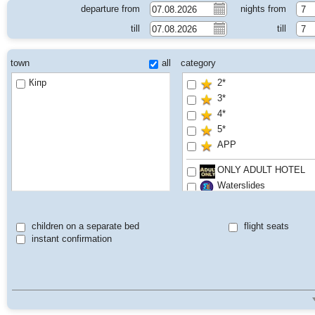
departure from
nights from
7
till
till
7
town
all
category
Кіпр
2*
3*
4*
5*
APP
ONLY ADULT HOTEL
Waterslides
children on a separate bed
flight seats
instant confirmation