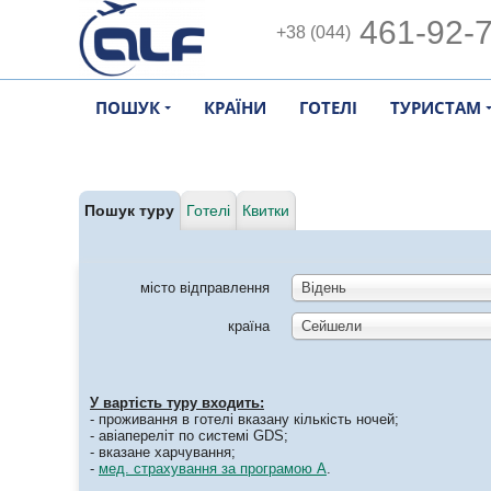
461-92-
+38 (044)
ПОШУК
КРАЇНИ
ГОТЕЛІ
ТУРИСТАМ
Пошук туру
Готелі
Квитки
місто відправлення
Відень
країна
Сейшели
У вартість туру входить:
- проживання в готелі вказану кількість ночей;
- авіапереліт по системі GDS;
- вказане харчування;
-
мед. страхування за програмою А
.