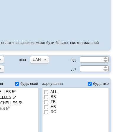
ма оплати за заявкою може бути більше, ніж мінімальний
ціна
UAH
від
до
будь-який
харчування
будь-яке
ні
LLES 5*
ALL
BB
LLES 5*
FB
CHELLES 5*
HB
ES 5*
RO