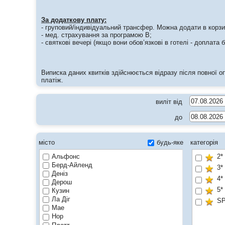
За додаткову плату:
- груповий/індивідуальний трансфер. Можна додати в корзи
- мед. страхування за програмою В;
- cвяткові вечері (якщо вони обов’язкові в готелі - доплата
Виписка даних квитків здійснюється відразу після повної о
платіж.
виліт від
до
місто
будь-яке
категорія
Альфонс
2*
Берд-Айленд
3*
Деніз
4*
Дерош
5*
Кузин
Ла Діг
S
Мае
Нор