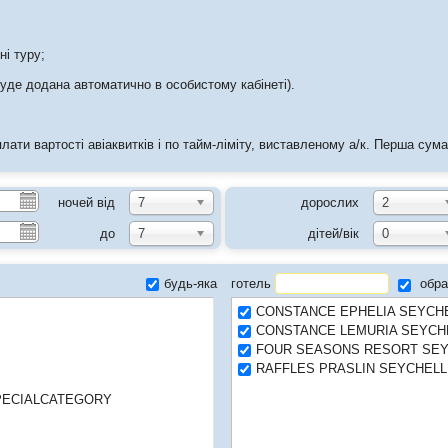
ні туру;
 буде додана автоматично в особистому кабінеті).
плати вартості авіаквитків і по тайм-ліміту, виставленому а/к. Перша су
ночей від
7
дорослих
2
до
7
дітей/вік
0
будь-яка
готель
обра
CONSTANCE EPHELIA SEYCHE
CONSTANCE LEMURIA SEYCHE
FOUR SEASONS RESORT SEY
RAFFLES PRASLIN SEYCHELL
PECIALCATEGORY