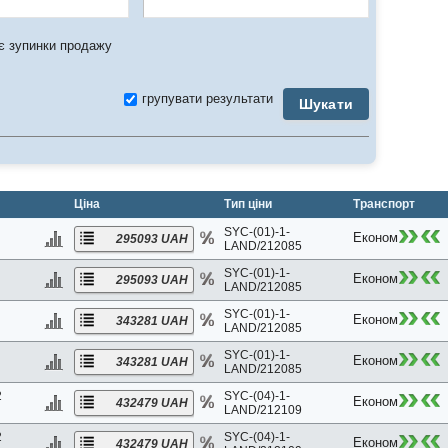
 зупинки продажу
групувати результати
Шукати
Ціна
Тип ціни
Транспорт
SYC-(01)-1-
Економ
295093 UAH
LAND/212085
SYC-(01)-1-
Економ
295093 UAH
LAND/212085
SYC-(01)-1-
Економ
343281 UAH
LAND/212085
SYC-(01)-1-
Економ
343281 UAH
LAND/212085
2
SYC-(04)-1-
Економ
432479 UAH
LAND/212109
2
SYC-(04)-1-
Економ
432479 UAH