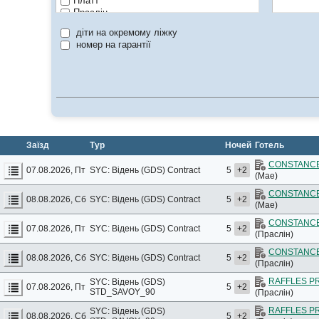
Платт
Праслін
Ронд
діти на окремому ліжку
Серф
номер на гарантії
Сілует
Фелісіті
Заїзд
Тур
Ночей
Готель
CONSTANCE
07.08.2026, Пт
SYC: Відень (GDS)
Contract
5
+2
(Мае)
CONSTANCE
08.08.2026, Сб
SYC: Відень (GDS)
Contract
5
+2
(Мае)
CONSTANCE
07.08.2026, Пт
SYC: Відень (GDS)
Contract
5
+2
(Праслін)
CONSTANCE
08.08.2026, Сб
SYC: Відень (GDS)
Contract
5
+2
(Праслін)
RAFFLES P
SYC: Відень (GDS)
07.08.2026, Пт
5
+2
STD_SAVOY_90
(Праслін)
RAFFLES P
SYC: Відень (GDS)
08.08.2026, Сб
5
+2