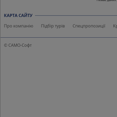
Немає даних.
КАРТА САЙТУ
Про компанію
Підбір турів
Спецпропозиції
К
© САМО-Софт