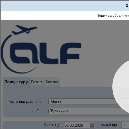
o
Пошук за обраним 
Пошук туру
Готелі
Квитки
місто відправлення
країна
Виліт від
ночей від