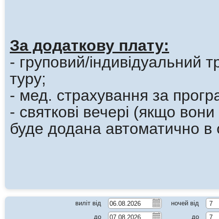
За додаткову плату:
- груповий/індивідуальний 
туру;
- мед. страхування за прогр
- cвяткові вечері (якщо вони 
буде додана автоматично в о
виліт від
ночей від
7
до
до
7