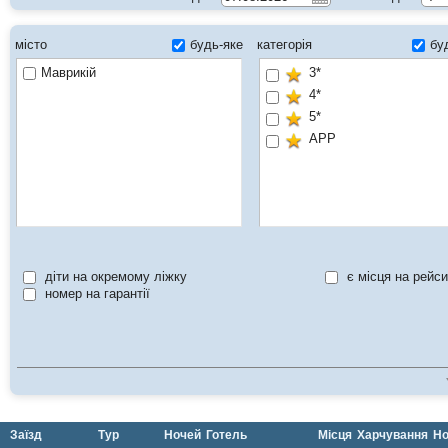
місто
будь-яке
категорія
бу
Маврикій
3*
4*
5*
APP
діти на окремому ліжку
є місця на рейси
номер на гарантії
Заїзд
Тур
Ночей
Готель
Місця
Харчування
Но