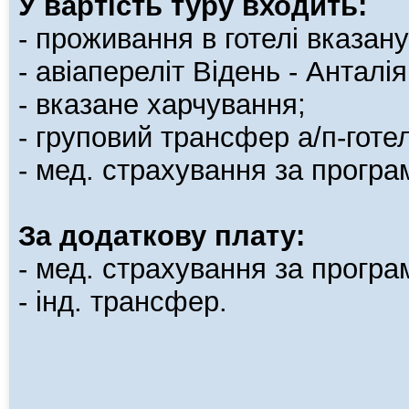
У вартість туру входить:
- проживання в готелі вказану
- авіапереліт Відень - Анталія
- вказане харчування;
- груповий трансфер а/п-готел
- мед. страхування за програ
За додаткову плату:
- мед. страхування за програ
- інд. трансфер.