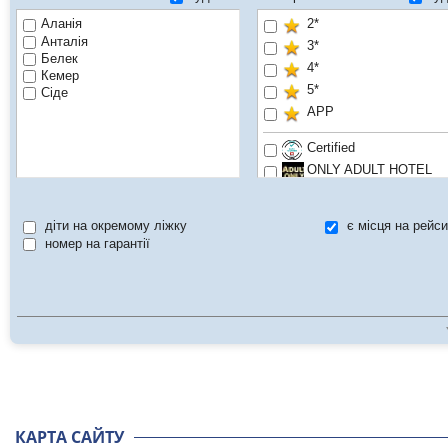
Аланія
2*
Анталія
3*
Белек
4*
Кемер
5*
Сіде
APP
Certified
ONLY ADULT HOTEL
Pet friendly
Хіт продажів
діти на окремому ліжку
є місця на рейси
номер на гарантії
КАРТА САЙТУ