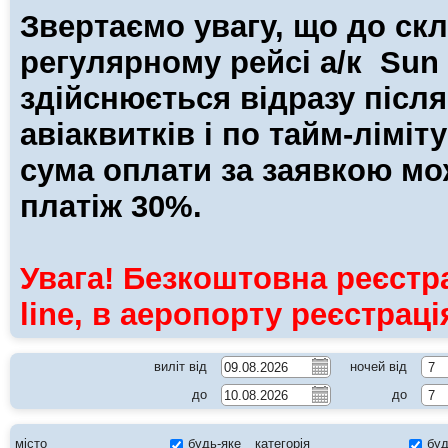
Звертаємо увагу, що до скл
регулярному рейсі а/к Sun 
здійснюється відразу після
авіаквитків і по тайм-лімі
сума оплати за заявкою мо
платіж 30%.
Увага! Безкоштовна реєстра
line, в аеропорту реєстрац
виліт від
ночей від
7
до
до
7
місто
будь-яке
категорія
буд