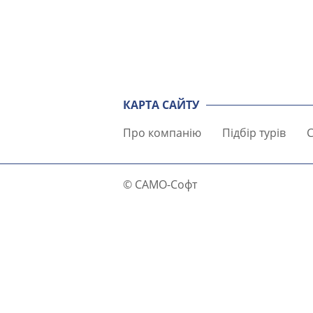
КАРТА САЙТУ
Про компанію
Підбір турів
С
© САМО-Софт