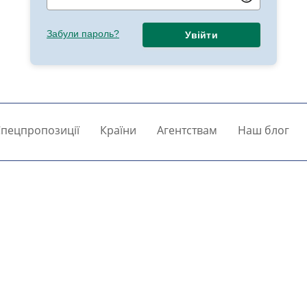
Забули пароль?
Увійти
пецпропозиції
Країни
Агентствам
Наш блог