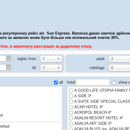
а регулярному рейсі а/к Sun Express. Виписка даних квитків здійсню
лати за заявкою може бути більше ніж мінімальний платіж 30%.
line, в аеропорту реєстрація за додаткову плату.
nights from
7
adult
2
till
7
child/age
0
all
hotel
show o
A GOOD LIFE UTOPIA FAMILY
A SIDE 3*
A SUITE SIDE SPECIAL CLAS
ACAR HOTEL 4*
ACROPOL BEACH 4*
PP
ADALIN RESORT HOTEL 4*
ADALYA ART SIDE 5*
tified
ADALYA BLISS (ex. ADALYA R