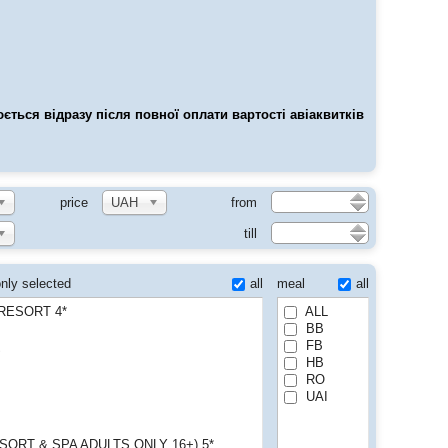
ється відразу після повної оплати вартості авіаквитків
price
UAH
from
till
all
meal
all
nly selected
 RESORT 4*
ALL
BB
FB
S
HB
RO
UAI
ESORT & SPA ADULTS ONLY 16+) 5*