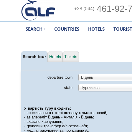
461-92-
+38 (044)
SEARCH
COUNTRIES
HOTELS
TOURIS
Search tour
Hotels
Tickets
departure town
Відень
state
Туреччина
У вартість туру входить:
- проживання в готелі вказану кількість ночей;
- авіапереліт Відень - Анталія - Відень;
- вказане харчування;
- груповий трансфер а/п-готель-а/п;
- мед. страхування за програмою А.