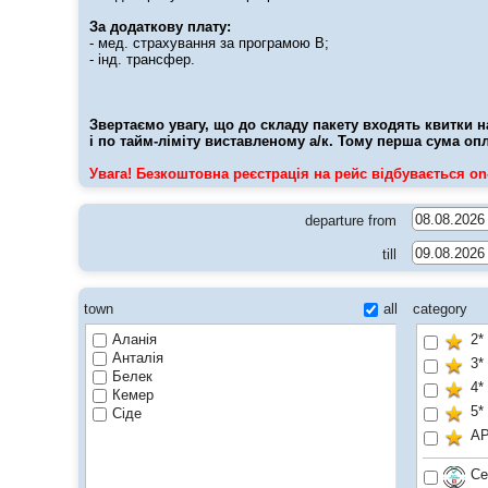
За додаткову плату:
- мед. страхування за програмою В;
- інд. трансфер.
Звертаємо увагу, що до складу пакету входять квитки н
і по тайм-ліміту виставленому а/к. Тому перша сума оп
Увага! Безкоштовна реєстрація на рейс відбувається on-
departure from
till
town
all
category
Аланія
2*
Анталія
3*
Белек
4*
Кемер
5*
Сіде
A
Cer