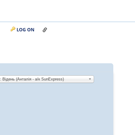
LINK TO THIS PAGE
LOG ON
Відень (Анталія - а/к SunExpress)