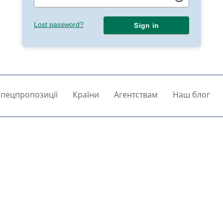
Lost password?
Sign in
пецпропозиції
Країни
Агентствам
Наш блог