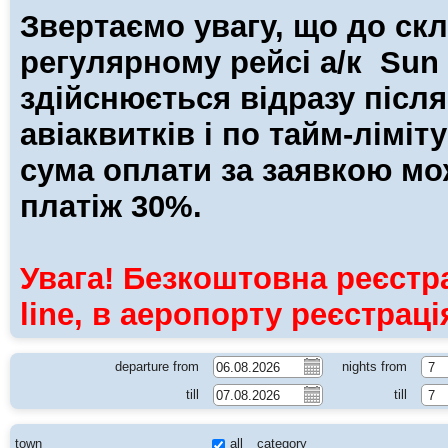
Звертаємо увагу, що до скл
регулярному рейсі а/к Sun 
здійснюється відразу після
авіаквитків і по тайм-лімі
сума оплати за заявкою мо
платіж 30%.
Увага! Безкоштовна реєстра
line, в аеропорту реєстрац
departure from
nights from
7
till
till
7
town
all
category