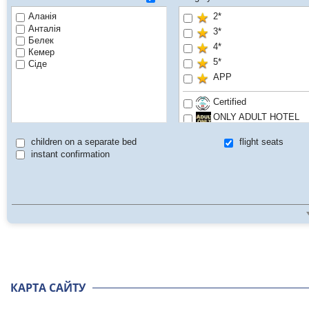
Аланія
2*
Анталія
3*
Белек
4*
Кемер
5*
Сіде
APP
Certified
ONLY ADULT HOTEL
Pet friendly
children on a separate bed
flight seats
Sale hit
instant confirmation
КАРТА САЙТУ