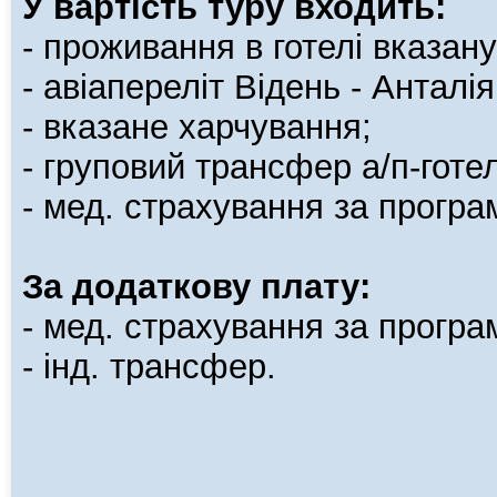
У вартість туру входить:
- проживання в готелі вказану
- авіапереліт Відень - Анталія
- вказане харчування;
- груповий трансфер а/п-готел
- мед. страхування за програ
За додаткову плату:
- мед. страхування за програ
- інд. трансфер.