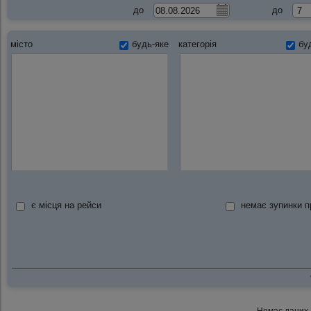
до
до
місто
будь-яке
категорія
бу
є місця на рейси
немає зупинки 