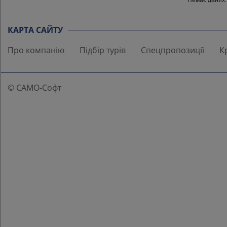
Немає даних.
КАРТА САЙТУ
Про компанію
Підбір турів
Спецпропозиції
К
© САМО-Софт