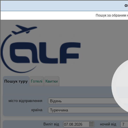
o
Пошук за обраним 
Пошук туру
Готелі
Квитки
місто відправлення
країна
Виліт від
ночей від