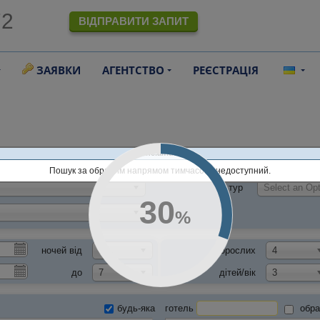
72
ВІДПРАВИТИ ЗАПИТ
ЗАЯВКИ
АГЕНТСТВО
РЕЄСТРАЦІЯ
online.alf.ua
Пошук за обраним напрямом тимчасово недоступний.
тур
Select an Opt
31
%
ночей від
7
дорослих
4
до
7
дітей/вік
3
будь-яка
готель
обра