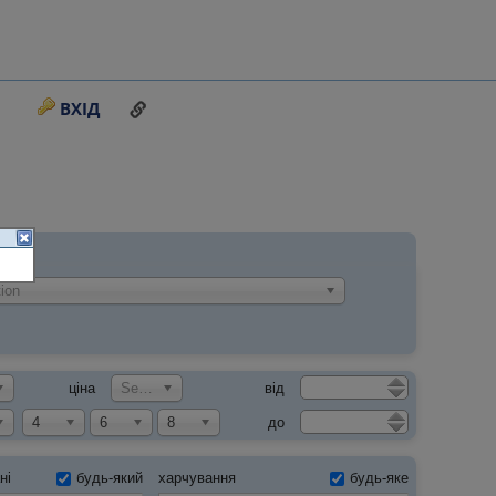
ПОСИЛАННЯ НА ЦЮ СТОРІНКУ
ВХІД
ion
ціна
Select an Option
від
4
6
8
до
будь-який
харчування
будь-яке
ні