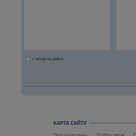
є місця на рейси
КАРТА САЙТУ
Про компанію
Підбір турів
С