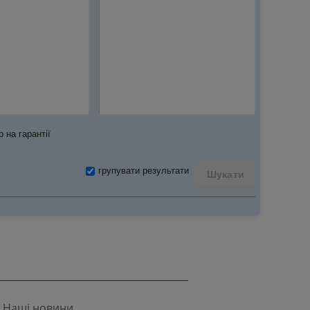
 на гарантії
групувати результати
Шукати
Наші новини