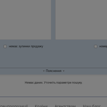
немає зупинки продажу
номер
Пояснення
Немає даних. Уточніть параметри пошуку.
пецпропозиції
Країни
Агентствам
Наш блог