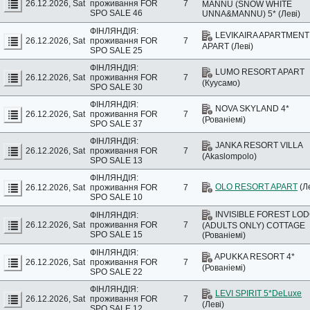
26.12.2026, Sat
проживання
FOR
7
MANNU (SNOW WHITE
SPO SALE 46
UNNA&MANNU) 5* (Леві)
ФІНЛЯНДІЯ:
LEVIKAIRA APARTMENT
26.12.2026, Sat
проживання
FOR
7
APART (Леві)
SPO SALE 25
ФІНЛЯНДІЯ:
LUMO RESORT APART
26.12.2026, Sat
проживання
FOR
7
(Куусамо)
SPO SALE 30
ФІНЛЯНДІЯ:
NOVA SKYLAND 4*
26.12.2026, Sat
проживання
FOR
7
(Рованіемі)
SPO SALE 37
ФІНЛЯНДІЯ:
JANKA RESORT VILLA
26.12.2026, Sat
проживання
FOR
7
(Akaslompolo)
SPO SALE 13
ФІНЛЯНДІЯ:
OLO RESORT APART
(Ле
26.12.2026, Sat
проживання
FOR
7
SPO SALE 10
INVISIBLE FOREST LO
ФІНЛЯНДІЯ:
26.12.2026, Sat
проживання
FOR
7
(ADULTS ONLY) COTTAGE
SPO SALE 15
(Рованіемі)
ФІНЛЯНДІЯ:
APUKKA RESORT 4*
26.12.2026, Sat
проживання
FOR
7
(Рованіемі)
SPO SALE 22
ФІНЛЯНДІЯ:
LEVI SPIRIT 5*DeLuxe
26.12.2026, Sat
проживання
FOR
7
(Леві)
SPO SALE 12