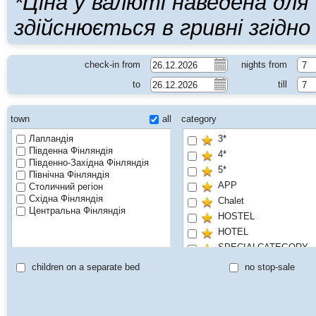
*Ціна у валюті наведена дл
здійснюється в гривні згідн
check-in from
nights from
7
to
till
7
town
all
category
Лапландія
3*
Південна Фінляндія
4*
Південно-Західна Фінляндія
5*
Північна Фінляндія
APP
Столичний регіон
Східна Фінляндія
Chalet
Центральна Фінляндія
HOSTEL
HOTEL
SPECIALCATEGORY
children on a separate bed
no stop-sale