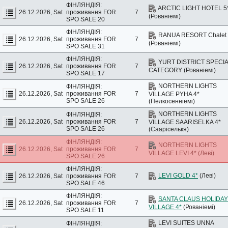
ФІНЛЯНДІЯ:
ARCTIC LIGHT HOTEL 5
26.12.2026, Sat
проживання
FOR
7
(Рованіемі)
SPO SALE 20
ФІНЛЯНДІЯ:
RANUA RESORT Chalet
26.12.2026, Sat
проживання
FOR
7
(Рованіемі)
SPO SALE 31
ФІНЛЯНДІЯ:
YURT DISTRICT SPECI
26.12.2026, Sat
проживання
FOR
7
CATEGORY (Рованіемі)
SPO SALE 17
NORTHERN LIGHTS
ФІНЛЯНДІЯ:
26.12.2026, Sat
проживання
FOR
7
VILLAGE PYHA 4*
SPO SALE 26
(Пелкосенніемі)
NORTHERN LIGHTS
ФІНЛЯНДІЯ:
26.12.2026, Sat
проживання
FOR
7
VILLAGE SAARISELKA 4*
SPO SALE 26
(Сааріселькя)
ФІНЛЯНДІЯ:
NORTHERN LIGHTS
26.12.2026, Sat
проживання
FOR
7
VILLAGE LEVI 4* (Леві)
SPO SALE 26
ФІНЛЯНДІЯ:
LEVI GOLD 4*
(Леві)
26.12.2026, Sat
проживання
FOR
7
SPO SALE 46
ФІНЛЯНДІЯ:
SANTA CLAUS HOLIDAY
26.12.2026, Sat
проживання
FOR
7
VILLAGE 4*
(Рованіемі)
SPO SALE 11
LEVI SUITES UNNA
ФІНЛЯНДІЯ: