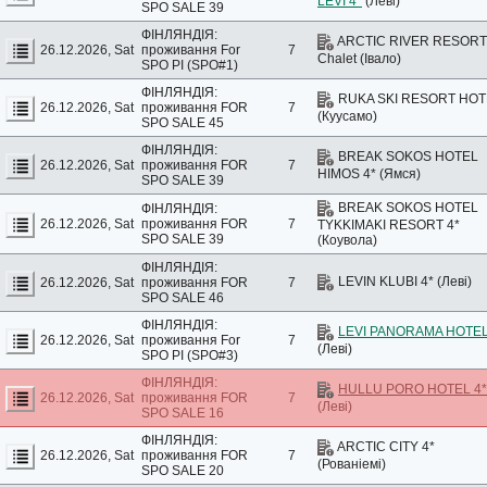
LEVI 4*
(Леві)
SPO SALE 39
ФІНЛЯНДІЯ:
ARCTIC RIVER RESORT
26.12.2026, Sat
проживання
For
7
Chalet (Івало)
SPO PI (SPO#1)
ФІНЛЯНДІЯ:
RUKA SKI RESORT HOT
26.12.2026, Sat
проживання
FOR
7
(Куусамо)
SPO SALE 45
ФІНЛЯНДІЯ:
BREAK SOKOS HOTEL
26.12.2026, Sat
проживання
FOR
7
HIMOS 4* (Ямся)
SPO SALE 39
BREAK SOKOS HOTEL
ФІНЛЯНДІЯ:
26.12.2026, Sat
проживання
FOR
7
TYKKIMAKI RESORT 4*
SPO SALE 39
(Коувола)
ФІНЛЯНДІЯ:
LEVIN KLUBI 4* (Леві)
26.12.2026, Sat
проживання
FOR
7
SPO SALE 46
ФІНЛЯНДІЯ:
LEVI PANORAMA HOTEL
26.12.2026, Sat
проживання
For
7
(Леві)
SPO PI (SPO#3)
ФІНЛЯНДІЯ:
HULLU PORO HOTEL 4*
26.12.2026, Sat
проживання
FOR
7
(Леві)
SPO SALE 16
ФІНЛЯНДІЯ:
ARCTIC CITY 4*
26.12.2026, Sat
проживання
FOR
7
(Рованіемі)
SPO SALE 20