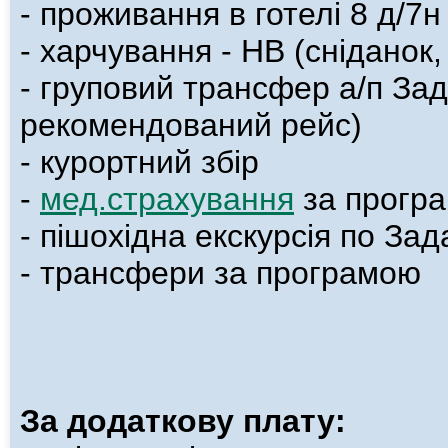
- проживання в готелі 8 д/7н
- харчування - НВ (сніданок,
-
груповий трансфер а/п Зада
рекомендований рейс)
- к
урортний збір
-
мед.страхування
за прогр
-
пішохідна екскурсія по Зад
-
трансфери за програмою
За додаткову плату: