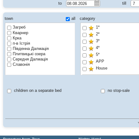
to
till
7
town
all
category
Загреб
1*
Кварнер
2*
Крка
3*
п-в Істрія
4*
Південна Далмація
Плитвицькі озера
5*
Середня Далмація
APP
Славонія
House
DRINKS WITH DINNE
Family
children on a separate bed
no stop-sale
Non Included Tourist Ta
ONLY ADULT HOTEL
Pet friendly