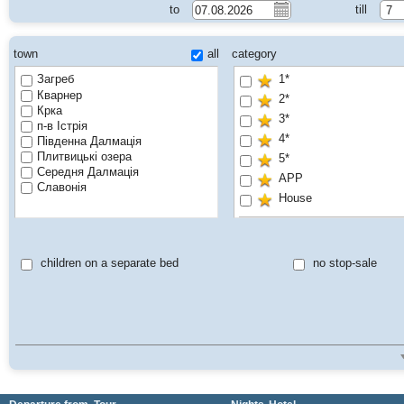
to
till
7
town
all
category
Загреб
1*
Кварнер
2*
Крка
3*
п-в Істрія
4*
Південна Далмація
Плитвицькі озера
5*
Середня Далмація
APP
Славонія
House
DRINKS WITH DINNE
Family
children on a separate bed
no stop-sale
Non Included Tourist Ta
ONLY ADULT HOTEL
Pet friendly