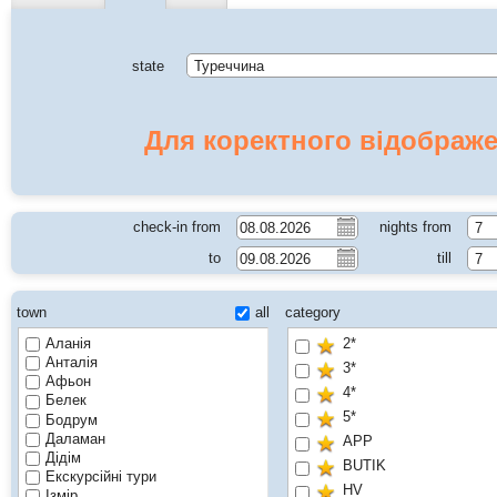
state
Туреччина
Для коректного відображе
check-in from
nights from
7
to
till
7
town
all
category
Аланія
2*
Анталія
3*
Афьон
4*
Белек
5*
Бодрум
Даламан
APP
Дідім
BUTIK
Екскурсійні тури
HV
Ізмір