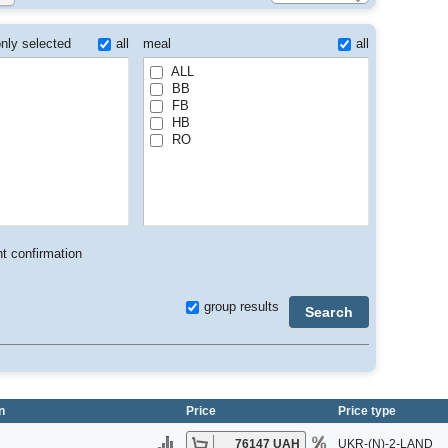
all
meal
all
nly selected
ALL
BB
FB
HB
RO
t confirmation
group results
Search
n
Price
Price type
76147 UAH
UKR-(N)-2-LAND