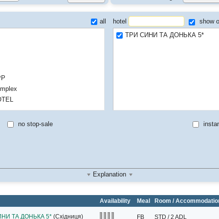
all
hotel
show o
ТРИ СИНИ ТА ДОНЬКА 5*
PP
mplex
OTEL
no stop-sale
instan
Explanation
Availability
Meal
Room / Accommodatio
ИНИ ТА ДОНЬКА 5*
(Східниця)
FB
STD / 2 ADL