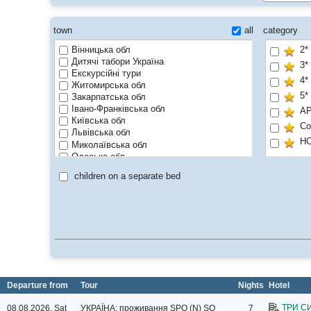
town
all
category
Вінницька обл
2*
Дитячі табори Україна
3*
Екскурсійні тури
4*
Житомирська обл
5*
Закарпатська обл
Івано-Франківська обл
A
Київська обл
Co
Львівська обл
H
Миколаївська обл
Одеська обл
Санаторії
children on a separate bed
Хмельницька обл
Черкаська обл
Чернівецька обл
Чернігівська обл
Departure from
Tour
Nights
Hotel
ТРИ С
08.08.2026, Sat
УКРАЇНА: проживання
SPO (N) SO
7