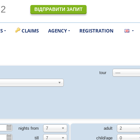
72
ВІДПРАВИТИ ЗАПИТ
TS
CLAIMS
AGENCY
REGISTRATION
tour
----
nights from
7
adult
2
till
7
child/age
0