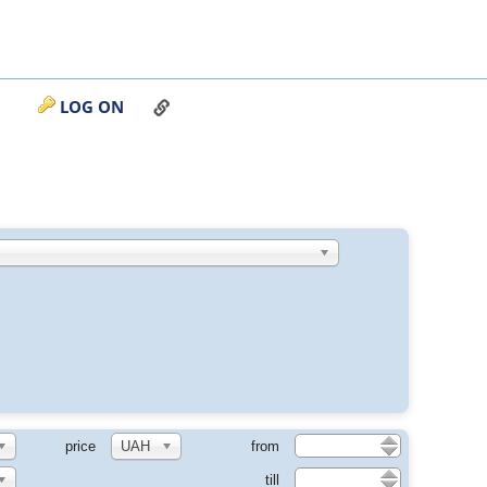
LINK TO THIS PAGE
LOG ON
price
UAH
from
till