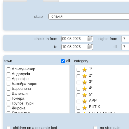
state
Іспанія
check-in from
nights from
7
to
till
7
town
all
category
Альмуньєкар
1*
Андалусія
2*
Арресіфе
3*
Бакейра-Берет
4*
Барселона
Валенсія
5*
Гомера
APP
Групові тури
BUTIK
Жирона
Камбрільс
GUEST HOUSE
Коста Бланка
HOSTEL
Коста Брава
children on a separate bed
no stop-sale
Коста Дель Маресме