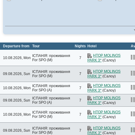
ONLY ADULT HOTEL
Коста-де-ла-Лус
Pet friendly
Коста-дель-Соль
Коста-Дорада
VIP
Мадрид
Waterslides
Мурсія
Youth
о .Менорка
о. Гран-Канарія
о. Ібіца
о. Лансароте
Departure from
Tour
Nights
Hotel
Av
о. Майорка
о. Тенеріфе
HTOP MOLINOS
ІСПАНІЯ: проживання
10.08.2026, Mon
7
For SPO (M)
PARK 3*
(Салоу)
о. Фуертевентура
Сан-Фаліу-да-Гішулс
Сьерра-Невада
HTOP MOLINOS
ІСПАНІЯ: проживання
09.08.2026, Sun
7
For SPO (M)
PARK 3*
(Салоу)
HTOP MOLINOS
ІСПАНІЯ: проживання
10.08.2026, Mon
7
For SPO (A)
PARK 3*
(Салоу)
HTOP MOLINOS
ІСПАНІЯ: проживання
09.08.2026, Sun
7
For SPO (A)
PARK 3*
(Салоу)
HTOP MOLINOS
ІСПАНІЯ: проживання
10.08.2026, Mon
7
For SPO (M)
PARK 3*
(Салоу)
HTOP MOLINOS
ІСПАНІЯ: проживання
09.08.2026, Sun
7
For SPO (M)
PARK 3*
(Салоу)