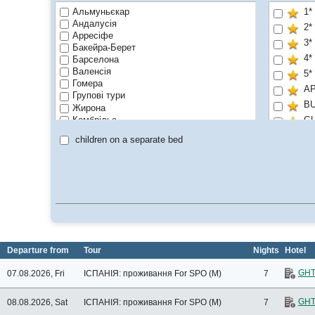
Альмуньєкар
1*
Андалусія
2*
Арресіфе
3*
Бакейра-Берет
4*
Барселона
Валенсія
5*
Гомера
A
Групові тури
BU
Жирона
Камбрільс
G
Коста Бланка
H
children on a separate bed
Коста Брава
Коста Дель Маресме
ON
Коста-де-ла-Лус
Pe
Коста-дель-Соль
Коста-Дорада
VI
Мадрид
Wa
Мурсія
Yo
о .Менорка
о. Гран-Канарія
Departure from
Tour
Nights
Hotel
о. Ібіца
о. Лансароте
GHT
07.08.2026, Fri
ІСПАНІЯ: проживання
For SPO (M)
7
о. Майорка
о. Тенеріфе
о. Фуертевентура
GHT
08.08.2026, Sat
ІСПАНІЯ: проживання
For SPO (M)
7
Сан-Фаліу-да-Гішулс