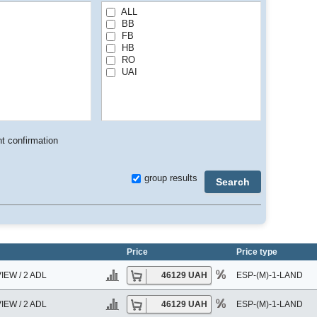
ALL
BB
FB
HB
RO
UAI
t confirmation
group results
Search
Price
Price type
EW / 2 ADL
46129 UAH
ESP-(M)-1-LAND
EW / 2 ADL
46129 UAH
ESP-(M)-1-LAND