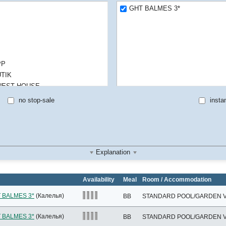
GHT BALMES 3*
PP
TIK
UEST HOUSE
OSTEL
no stop-sale
instan
LY ADULT HOTEL
t friendly
P
terslides
Explanation
uth
Availability
Meal
Room / Accommodation
 BALMES 3*
(Калелья)
BB
STANDARD POOL/GARDEN VI
 BALMES 3*
(Калелья)
BB
STANDARD POOL/GARDEN VI