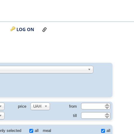
LINK TO THIS PAGE
LOG ON
price
UAH
from
till
all
meal
all
nly selected