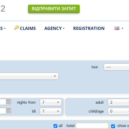
72
ВІДПРАВИТИ ЗАПИТ
TS
CLAIMS
AGENCY
REGISTRATION
tour
----
nights from
7
adult
2
till
7
child/age
0
all
hotel
show o