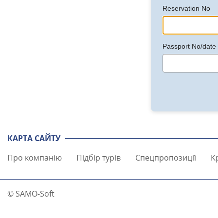
Reservation No
Passport No/date o
КАРТА САЙТУ
Про компанію
Підбір турів
Спецпропозиції
К
© SAMO-Soft