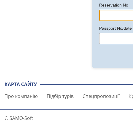
Reservation No
Passport No/date o
КАРТА САЙТУ
Про компанію
Підбір турів
Спецпропозиції
К
© SAMO-Soft